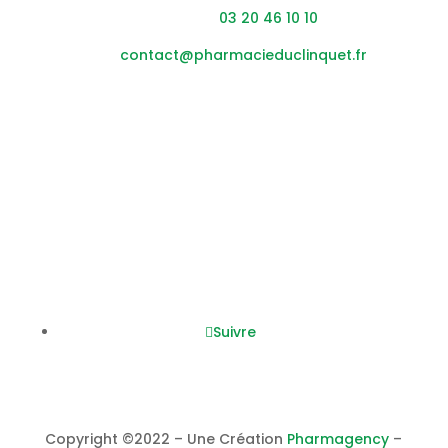
Téléphone :
03 20 46 10 10
Mail :
contact@pharmacieduclinquet.fr
Horaires
Lundi – vendredi :
08h45
– 12h30 / 14h00 – 19h30
Samedi :
0
8h45
– 12h30 / 14h00 – 17h30
Nous suivre
Suivre
Copyright ©2022 – Une Création
Pharmagency
–