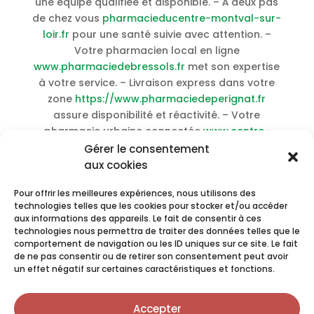
une équipe qualifiée et disponible. – À deux pas
de chez vous
pharmacieducentre-montval-sur-
loir.fr
pour une santé suivie avec attention. –
Votre pharmacien local en ligne
www.pharmaciedebressols.fr
met son expertise
à votre service. – Livraison express dans votre
zone
https://www.pharmaciedeperignat.fr
assure disponibilité et réactivité. – Votre
pharmacie urbaine connectée
www.centre-
commercial-champdeniers.fr
pour votre santé
Gérer le consentement
en toute sérénité. – Votre pharmacie urbaine
aux cookies
connectée
www.pharmacieniogret.fr
avec une
Pour offrir les meilleures expériences, nous utilisons des
équipe qualifiée et disponible. –
Acheter
technologies telles que les cookies pour stocker et/ou accéder
Hydroxyurea livraison rapide en ligne
–
Achat
aux informations des appareils. Le fait de consentir à ces
Cefdinir sans ordonnance pas cher
–
Acheter
technologies nous permettra de traiter des données telles que le
Vfend en ligne sans ordonnance
–
Achat
comportement de navigation ou les ID uniques sur ce site. Le fait
de ne pas consentir ou de retirer son consentement peut avoir
Cyproheptadine livraison rapide pas cher
–
un effet négatif sur certaines caractéristiques et fonctions.
Achat Chloroquine sans ordonnance pas cher
–
Acheter Cenforce meilleur prix pas cher
–
Achat
Accepter
Capnat en ligne sans ordonnance
–
Acheter