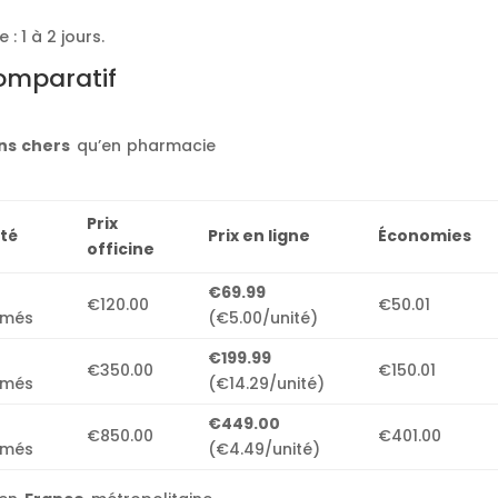
: 1 à 2 jours.
comparatif
ns chers
qu’en pharmacie
Prix
té
Prix en ligne
Économies
officine
€69.99
€120.00
€50.01
imés
(€5.00/unité)
€199.99
€350.00
€150.01
imés
(€14.29/unité)
€449.00
€850.00
€401.00
imés
(€4.49/unité)