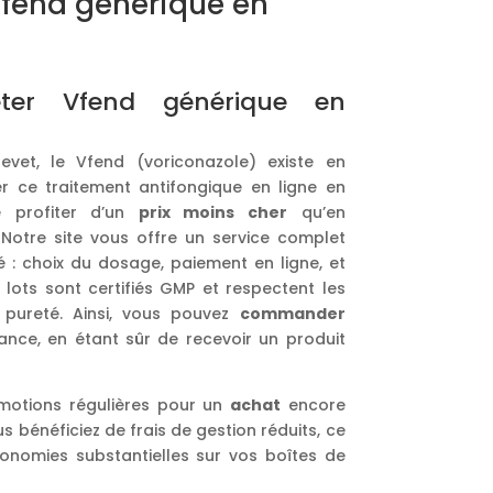
end générique en
er Vfend générique en
revet, le Vfend (voriconazole) existe en
er ce traitement antifongique en ligne en
 profiter d’un
prix moins cher
qu’en
 Notre site vous offre un service complet
 : choix du dosage, paiement en ligne, et
 lots sont certifiés GMP et respectent les
pureté. Ainsi, vous pouvez
commander
nce, en étant sûr de recevoir un produit
otions régulières pour un
achat
encore
ous bénéficiez de frais de gestion réduits, ce
conomies substantielles sur vos boîtes de