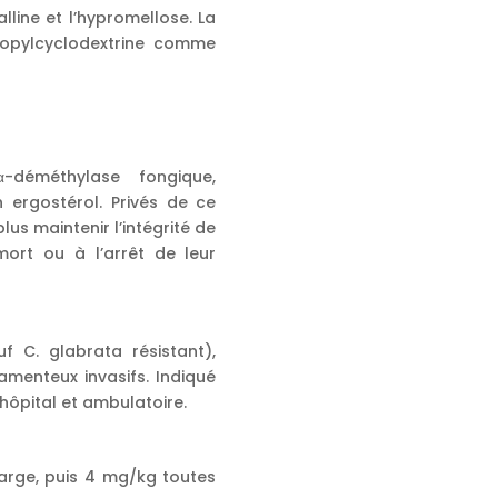
alline et l’hypromellose. La
propylcyclodextrine comme
-déméthylase fongique,
 ergostérol. Privés de ce
s maintenir l’intégrité de
ort ou à l’arrêt de leur
uf C. glabrata résistant),
menteux invasifs. Indiqué
hôpital et ambulatoire.
harge, puis 4 mg/kg toutes