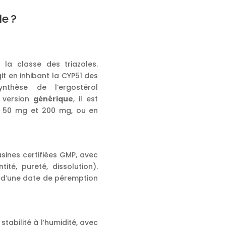
e ?
 la classe des triazoles.
it en inhibant la CYP51 des
nthèse de l’ergostérol
 version
générique
, il est
 50 mg et 200 mg, ou en
sines certifiées GMP, avec
ité, pureté, dissolution).
 d’une date de péremption
tabilité à l’humidité, avec