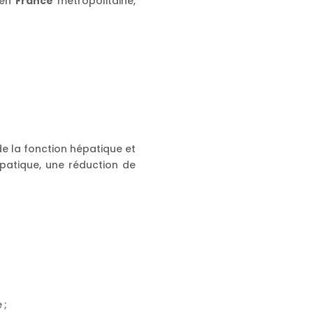
 en
France
métropolitaine,
de la fonction hépatique et
hépatique, une réduction de
 ;