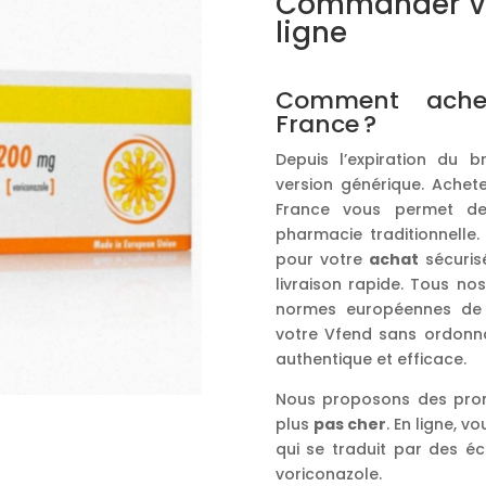
Commander Vf
ligne
Comment achet
France ?
Depuis l’expiration du b
version générique. Achet
France vous permet de
pharmacie traditionnelle.
pour votre
achat
sécurisé
livraison rapide. Tous nos
normes européennes de 
votre Vfend sans ordonna
authentique et efficace.
Nous proposons des prom
plus
pas cher
. En ligne, v
qui se traduit par des é
voriconazole.