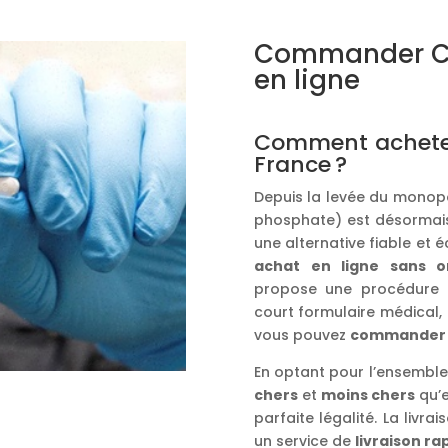
Commander Ch
en ligne
Comment acheter
France ?
Depuis la levée du monopol
phosphate) est désormais
une alternative fiable et 
achat
en ligne
sans o
propose une procédure r
court formulaire médical,
vous pouvez
commander
En optant pour l’ensemble
chers
et
moins chers
qu’e
parfaite légalité. La livr
un service de
livraison ra