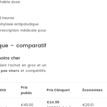
faible dose.
4 heures.
hylaxie antipaludique.
rescription médicale pour
ique – comparatif
moins cher
égiant l’achat en gros et un
x pas chers
et compétitifs.
Prix
ité
Prix Clinquet
Économies
public
€24.99
€45.00
€20.01