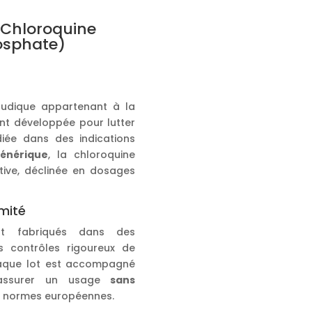
 Chloroquine
osphate)
ludique appartenant à la
ent développée pour lutter
diée dans des indications
énérique
, la chloroquine
ive, déclinée en dosages
mité
t fabriqués dans des
 contrôles rigoureux de
Chaque lot est accompagné
r assurer un usage
sans
es normes européennes.