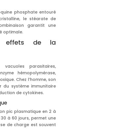
oquine phosphate entouré
ristalline, le stéarate de
ombinaison garantit une
té optimale.
t effets de la
vacuoles parasitaires,
enzyme hémopolymérase,
toxique. Chez l’homme, son
ur du système immunitaire
oduction de cytokines.
que
son pic plasmatique en 2 à
 30 à 60 jours, permet une
ase de charge est souvent