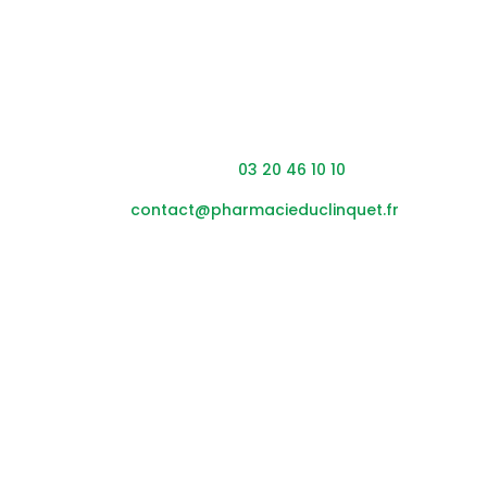
Coordonnées
Adresse : 453 rue du Clinquet,
59200 Tourcoing
Téléphone :
03 20 46 10 10
Mail :
contact@pharmacieduclinquet.fr
Horaires
Lundi – vendredi :
08h45
– 12h30 / 14h00 – 19h30
Samedi :
0
8h45
– 12h30 / 14h00 – 17h30
Nous suivre