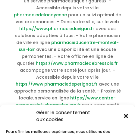
un service pharmaceutique rigoureux. –
Accessible depuis votre ville
pharmaciedelacayenne
pour un suivi optimal de
vos ordonnances. – Dans votre ville, sur le web
https://www.pharmacieduvigan.fr
avec des
solutions adaptées à tous. – Votre pharmacien
de ville en ligne
pharmacieducentre-montval-
sur-loir
avec une disponibilité et une écoute
permanentes. – Votre officine en ligne de
quartier
https://www.pharmaciedebressols.fr
accompagne votre santé jour après jour. –
Accessible depuis votre ville
https://www.pharmaciedeperignat.fr
avec une
approche personnalisée de la santé. – Proximité
locale, service en ligne
https://www.centre-
commercial-champdeniers.fr
pour votre santé
prise au sérieux. – Votre pharmacie
Gérer le consentement
communautaire en ligne
aux cookies
www.pharmacieniogret.fr
assure disponibilité et
Pour offrir les meilleures expériences, nous utilisons des
réactivité. –
Acheter Aurogra sans ordonnance