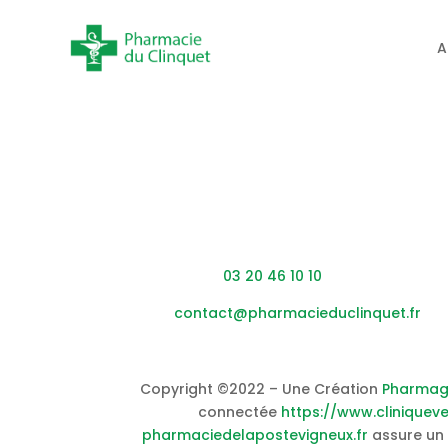
A
Coordonnées
Adresse : 453 rue du Clinquet,
59200
Tourcoing
Téléphone :
03 20 46 10 10
Mail :
contact@pharmacieduclinquet.fr
Copyright ©2022 – Une Création
Pharmag
connectée
https://www.cliniqueve
pharmaciedelapostevigneux.fr
assure un 