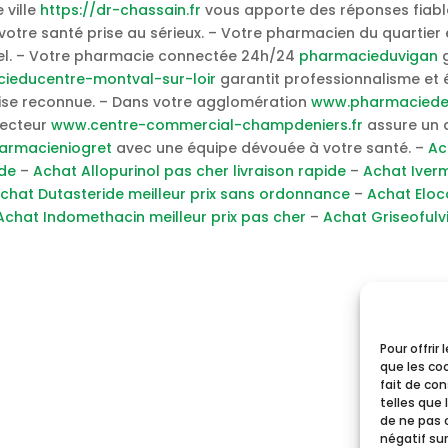
 ville
https://dr-chassain.fr
vous apporte des réponses fiable
otre santé prise au sérieux. – Votre pharmacien du quartier 
nel. – Votre pharmacie connectée 24h/24
pharmacieduvigan
g
ieducentre-montval-sur-loir
garantit professionnalisme et é
ise reconnue. – Dans votre agglomération
www.pharmaciedep
 secteur
www.centre-commercial-champdeniers.fr
assure un 
armacieniogret
avec une équipe dévouée à votre santé. –
Ac
ide
–
Achat Allopurinol pas cher livraison rapide
–
Achat Iverm
chat Dutasteride meilleur prix sans ordonnance
–
Achat Eloc
Achat Indomethacin meilleur prix pas cher
–
Achat Griseofulv
Pour offrir
que les co
fait de co
telles que 
de ne pas 
négatif sur