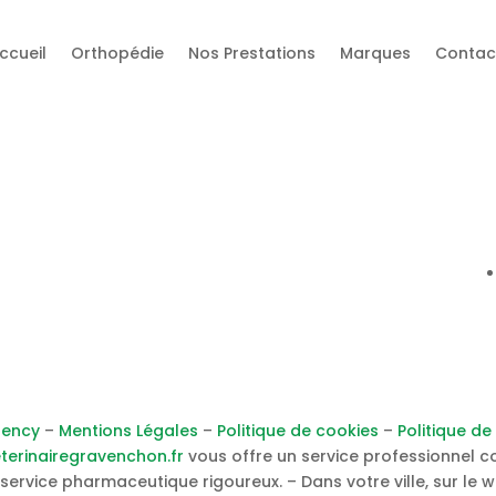
ccueil
Orthopédie
Nos Prestations
Marques
Contac
Horaires
Lundi – vendredi :
08h45
– 12h30 / 14h00 – 19h30
Samedi :
0
8h45
– 12h30 / 14h00 – 17h30
ency
–
Mentions Légales
–
Politique de cookies
–
Politique de
terinairegravenchon.fr
vous offre un service professionnel co
service pharmaceutique rigoureux. – Dans votre ville, sur le 