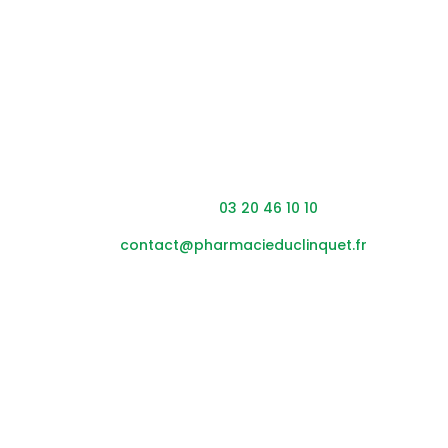
Coordonnées
Adresse : 453 rue du Clinquet,
59200 Tourcoing
Téléphone :
03 20 46 10 10
Mail :
contact@pharmacieduclinquet.fr
Horaires
Lundi – vendredi :
08h45
– 12h30 / 14h00 – 19h30
Samedi :
0
8h45
– 12h30 / 14h00 – 17h30