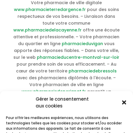
Votre pharmacie de ville digitale
www.pharmacieterredargence.fr
pour des soins
respectueux de vos besoins. – Livraison dans
toute votre commune
www.pharmaciedelacayenne.fr
offre une écoute
attentive et professionnelle. – Votre pharmacien
du quartier en ligne
pharmacieduvigan
vous
apporte des réponses fiables. – Dans votre ville,
sur le web
pharmacieducentre-montval-sur-loir
pour prendre soin de vous efficacement. – Au
cœur de votre territoire
pharmaciedebressols
avec des pharmaciens diplômés à l'écoute. –
Votre pharmacien de ville en ligne
www.pharmaciedeperignat.fr
garantit un
accompagnement de qualité. – Votre
Gérer le consentement
pharmacie communautaire en ligne
aux cookies
www.centre-commercial-champdeniers.fr
vous
Pour offrir les meilleures expériences, nous utilisons des
conseille en toute transparence. – Votre
technologies telles que les cookies pour stocker et/ou accéder
pharmacie de ville digitale
pharmacieniogret
aux informations des appareils. Le fait de consentir à ces
vous accompagne avec bienveillance. –
Acheter