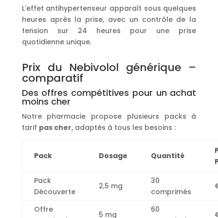
L’effet antihypertenseur apparaît sous quelques
heures après la prise, avec un contrôle de la
tension sur 24 heures pour une prise
quotidienne unique.
Prix du Nebivolol générique –
comparatif
Des offres compétitives pour un achat
moins cher
Notre pharmacie propose plusieurs packs à
tarif
pas cher
, adaptés à tous les besoins :
P
Pack
Dosage
Quantité
Pack
30
2,5 mg
Découverte
comprimés
Offre
60
5 mg