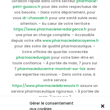
Livraison rapide dans votre secteur
pharmacie-
petri-guasco.fr
pour des soins respectueux de
vos besoins. – Dans votre département, pour
vous
dr-chassain.fr
pour une santé suivie avec
attention. – Au cœur de votre territoire
https://www.pharmacieterredargence.fr
pour
une prise en charge complète. – Accessible
depuis votre ville
www.pharmaciedelacayenne.fr
pour des soins de qualité pharmaceutique. –
Votre officine de quartier connectée
pharmacieduvigan
pour votre bien-être en
toute confiance. – À portée de main, 7 jours sur
7
pharmacieducentre-montval-sur-loir
avec
une expertise reconnue. – Dans votre zone, à
votre service
https://www.pharmaciedebressols.fr
assure un
service pharmaceutique rigoureux. – À portée de
main, 7 jours sur 7
https://www.pharmaciedeperignat.fr
vous
Gérer le consentement
propose une expertise accessible. – Proximité
aux cookies