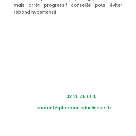
mais arrêt progressif conseillé pour éviter
rebond hypertensif.
Coordonnées
Adresse : 453 rue du Clinquet,
59200 Tourcoing
Téléphone :
03 20 46 10 10
Mail :
contact@pharmacieduclinquet.fr
Horaires
Lundi – vendredi :