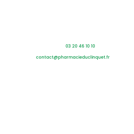
Coordonnées
Adresse : 453 rue du Clinquet,
59200 Tourcoing
Téléphone :
03 20 46 10 10
Mail :
contact@pharmacieduclinquet.fr
Horaires
Lundi – vendredi :
08h45
– 12h30 / 14h00 – 19h30
Samedi :
0
8h45
– 12h30 / 14h00 – 17h30
Nous suivre