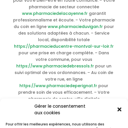
pour votre bien-être en toute confiance. – Votre
pharmacie de secteur connectée
www.pharmaciedelacayenne.fr
garantit
professionnalisme et écoute. – Votre pharmacie
du coin en ligne
www.pharmacieduvigan.fr
pour
des solutions adaptées à chacun. – Service
local, disponibilité totale
https://pharmacieducentre-montval-sur-loir.fr
pour une prise en charge complète. – Dans
votre commune, pour vous
https://www.pharmaciedebressols.fr
pour un
suivi optimal de vos ordonnances. – Au coin de
votre rue, en ligne
https://www.pharmaciedeperignat.fr
pour
prendre soin de vous efficacement. – Votre
pharmacie de centre-ville digitale
https://www.centre-commercial-
Gérer le consentement
champdeniers.fr
pour un conseil
aux cookies
pharmaceutique de proximité. – Votre
Pour offrir les meilleures expériences, nous utilisons des
pharmacie du coin en ligne
pharmacieniogret