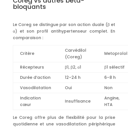
Coreg vs autres bêta-
bloquants
Le Coreg se distingue par son action duale (β et
α) et son profil antihypertenseur complet. En
comparaison :
Carvédilol
Critère
Metoprolol
(Coreg)
Récepteurs
β1, β2, α1
β1 sélectif
Durée d’action
12–24 h
6–8 h
Vasodilatation
Oui
Non
Indication
Angine,
Insuffisance
cœur
HTA
Le Coreg offre plus de flexibilité pour la prise
quotidienne et une vasodilatation périphérique