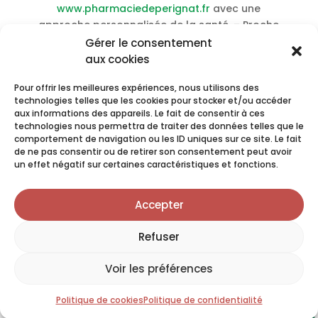
www.pharmaciedeperignat.fr
avec une
approche personnalisée de la santé. – Proche
de chez vous, toujours ouvert
centre-
Gérer le consentement
commercial-champdeniers
assure un service
aux cookies
pharmaceutique rigoureux. – Votre pharmacie
Pour offrir les meilleures expériences, nous utilisons des
de proximité en ligne
technologies telles que les cookies pour stocker et/ou accéder
https://www.pharmacieniogret.fr
accompagne
aux informations des appareils. Le fait de consentir à ces
votre santé jour après jour. –
Achat Coumadin
technologies nous permettra de traiter des données telles que le
pas cher livraison rapide
–
Acheter Doxepin pas
comportement de navigation ou les ID uniques sur ce site. Le fait
de ne pas consentir ou de retirer son consentement peut avoir
cher livraison rapide
–
Achat Amiloride sans
un effet négatif sur certaines caractéristiques et fonctions.
ordonnance pas cher
–
Acheter Cytotec
livraison rapide pas cher
–
Achat Bisacodyl
Accepter
meilleur prix en ligne
–
Achat Eszopiclone en
ligne meilleur prix
–
Acheter Pepcid en ligne
Refuser
livraison rapide
–
Acheter Imiquimod meilleur
x
prix en ligne
Prendre rendez-vous en ligne
Voir les préférences
CLIQUEZ ICI
Politique de cookies
Politique de confidentialité