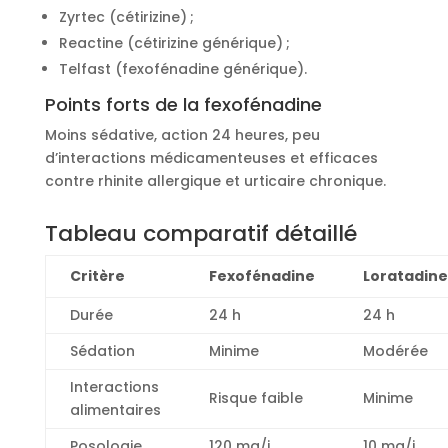
Zyrtec (cétirizine) ;
Reactine (cétirizine générique) ;
Telfast (fexofénadine générique).
Points forts de la fexofénadine
Moins sédative, action 24 heures, peu
d’interactions médicamenteuses et efficaces
contre rhinite allergique et urticaire chronique.
Tableau comparatif détaillé
Critère
Fexofénadine
Loratadine
Durée
24 h
24 h
Sédation
Minime
Modérée
Interactions
Risque faible
Minime
alimentaires
Posologie
120 mg/j
10 mg/j