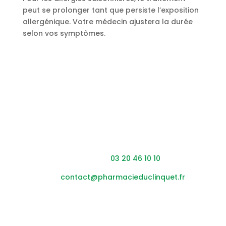
peut se prolonger tant que persiste l’exposition
allergénique. Votre médecin ajustera la durée
selon vos symptômes.
Coordonnées
Adresse : 453 rue du Clinquet,
59200 Tourcoing
Téléphone :
03 20 46 10 10
Mail :
contact@pharmacieduclinquet.fr
Horaires
Lundi – vendredi :