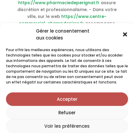
https://www.pharmaciedeperignat.fr
assure
discrétion et professionnalisme. – Dans votre
ville, sur le web
https://www.centre-
commercial-champdeniers.fr
accompagne
votre santé jour après jour. – Votre pharmacie
Gérer le consentement
urbaine connectée
pharmacieniogret
met son
aux cookies
expertise à votre service. –
Acheter Ddavp
Pour offrir les meilleures expériences, nous utilisons des
meilleur prix livraison rapide
–
Acheter
technologies telles que les cookies pour stocker et/ou accéder
Betahistine en ligne sans ordonnance
–
Acheter
aux informations des appareils. Le fait de consentir à ces
Medrol sans ordonnance meilleur prix
–
Acheter
technologies nous permettra de traiter des données telles que le
Theophylline sans ordonnance pas cher
–
comportement de navigation ou les ID uniques sur ce site. Le fait
de ne pas consentir ou de retirer son consentement peut avoir
Acheter Cymbalta livraison rapide en ligne
–
un effet négatif sur certaines caractéristiques et fonctions.
Achat Hydrochlorothiazide en ligne sans
ordonnance
–
Achat Zofran livraison rapide
Accepter
meilleur prix
–
Acheter Eplerenone meilleur prix
livraison rapide
–
Acheter Topiramate pas cher
Refuser
en ligne
–
Acheter Lisinopril meilleur prix en ligne
x
–
Achat Avanafil pas cher meilleur prix
Prendre rendez-vous en ligne
Voir les préférences
CLIQUEZ ICI