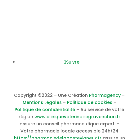
Lundi – vendredi :
08h45
– 12h30 / 14h00 – 19h30
Samedi :
0
8h45
– 12h30 / 14h00 – 17h30
Nous suivre
Suivre
Copyright ©2022 – Une Création
Pharmagency
–
Mentions Légales
–
Politique de cookies
–
Politique de confidentialité
– Au service de votre
région
www.cliniqueveterinairegravenchon.fr
assure un conseil pharmaceutique expert. –
Votre pharmacie locale accessible 24h/24
https://pharmaciedelapostevigneux.fr
assure un