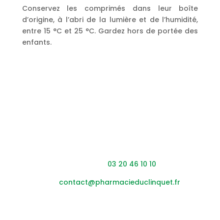
Conservez les comprimés dans leur boîte
d’origine, à l’abri de la lumière et de l’humidité,
entre 15 °C et 25 °C. Gardez hors de portée des
enfants.
Coordonnées
Adresse : 453 rue du Clinquet,
59200 Tourcoing
Téléphone :
03 20 46 10 10
Mail :
contact@pharmacieduclinquet.fr
Horaires