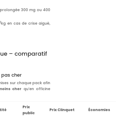
n prolongée 300 mg ou 400
kg en cas de crise aiguë,
que – comparatif
t pas cher
mises sur chaque pack afin
moins cher
qu’en officine
Prix
ité
Prix Clinquet
Économies
public