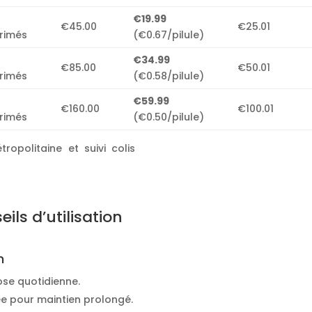
€19.99
€45.00
€25.01
rimés
(€0.67/pilule)
€34.99
€85.00
€50.01
rimés
(€0.58/pilule)
€59.99
€160.00
€100.01
rimés
(€0.50/pilule)
ropolitaine et suivi colis
ils d’utilisation
n
se quotidienne.
e pour maintien prolongé.