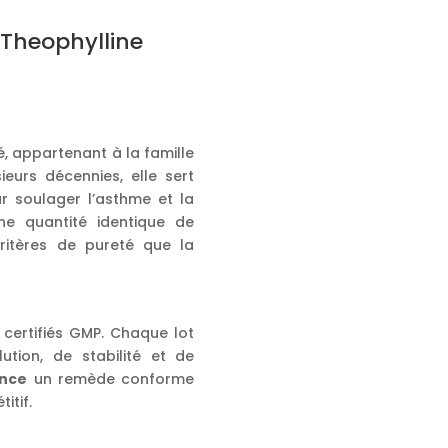
 Theophylline
é, appartenant à la famille
ieurs décennies, elle sert
r soulager l’asthme et la
ne quantité identique de
ritères de pureté que la
 certifiés GMP. Chaque lot
lution, de stabilité et de
ance
un remède conforme
itif.