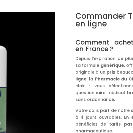
Commander Th
en ligne
Comment achete
en France ?
Depuis l’expiration de plu
sa formule
générique
, of
originale à un
prix
beauc
ligne
, la
Pharmacie du Cl
clair : vous sélectio
questionnaire médical br
sans ordonnance.
Votre colis part de notre 
à 4 jours ouvrables. En év
bénéficiez de tarifs
pas
pharmaceutique.