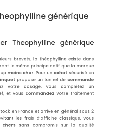
eophylline générique
r Theophylline générique
sieurs brevets, la théophylline existe dans
frant le même principe actif que la marque
oup
moins cher
. Pour un
achat
sécurisé en
inquet
propose un tunnel de
commande
nnez votre dosage, vous complétez un
ef, et vous
commandez
votre traitement
stock en France et arrive en général sous 2
itant les frais d’officine classique, vous
 chers
sans compromis sur la qualité