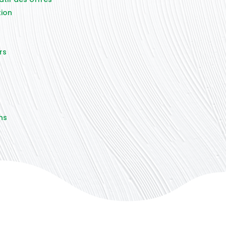
tion
rs
ns