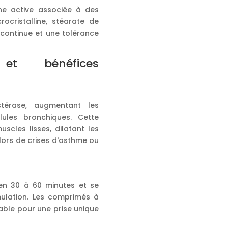
ne active associée à des
crocristalline, stéarate de
continue et une tolérance
et bénéfices
stérase, augmentant les
ules bronchiques. Cette
scles lisses, dilatant les
n lors de crises d'asthme ou
e en 30 à 60 minutes et se
mulation. Les comprimés à
table pour une prise unique