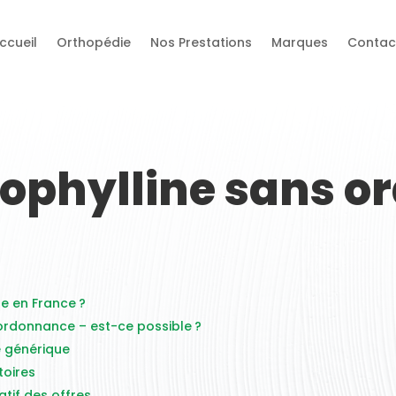
ccueil
Orthopédie
Nos Prestations
Marques
Contac
ophylline sans 
e en France ?
rdonnance – est-ce possible ?
e générique
toires
tif des offres