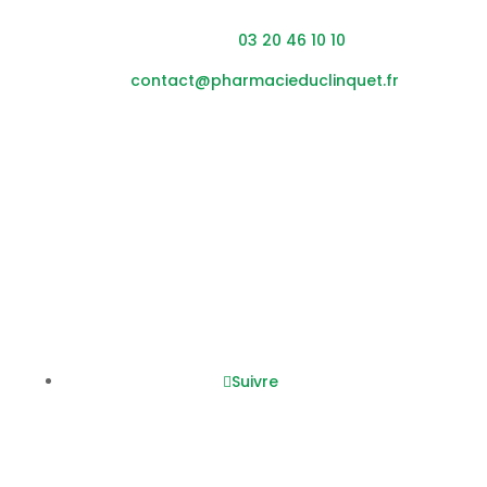
Adresse : 453 rue du Clinquet,
59200 Tourcoing
Téléphone :
03 20 46 10 10
Mail :
contact@pharmacieduclinquet.fr
Horaires
Lundi – vendredi :
08h45
– 12h30 / 14h00 – 19h30
Samedi :
0
8h45
– 12h30 / 14h00 – 17h30
Nous suivre
Suivre