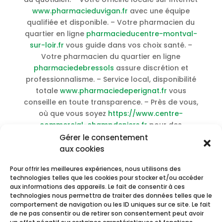
www.pharmacieduvigan.fr
avec une équipe
qualifiée et disponible. – Votre pharmacien du
quartier en ligne
pharmacieducentre-montval-
sur-loir.fr
vous guide dans vos choix santé. –
Votre pharmacien du quartier en ligne
pharmaciedebressols
assure discrétion et
professionnalisme. – Service local, disponibilité
totale
www.pharmaciedeperignat.fr
vous
conseille en toute transparence. – Près de vous,
où que vous soyez
https://www.centre-
commercial-champdeniers.fr
pour des
réponses adaptées à vos questions. – Livré chez
Gérer le consentement
vous en toute confiance
pharmacieniogret
vous
aux cookies
accompagne avec bienveillance. –
Acheter
Pour offrir les meilleures expériences, nous utilisons des
Exelon en ligne sans ordonnance
–
Acheter
technologies telles que les cookies pour stocker et/ou accéder
Topiramate pas cher en ligne
–
Acheter
aux informations des appareils. Le fait de consentir à ces
Vibramycin en ligne meilleur prix
–
Acheter
technologies nous permettra de traiter des données telles que le
Chlorambucil pas cher meilleur prix
–
Achat
comportement de navigation ou les ID uniques sur ce site. Le fait
de ne pas consentir ou de retirer son consentement peut avoir
Capnat en ligne sans ordonnance
–
Achat