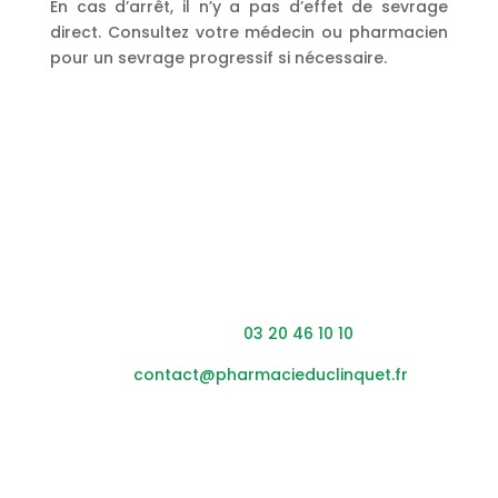
En cas d’arrêt, il n’y a pas d’effet de sevrage
direct. Consultez votre médecin ou pharmacien
pour un sevrage progressif si nécessaire.
Coordonnées
Adresse : 453 rue du Clinquet,
59200 Tourcoing
Téléphone :
03 20 46 10 10
Mail :
contact@pharmacieduclinquet.fr
Horaires
Lundi – vendredi :
08h45
– 12h30 / 14h00 – 19h30