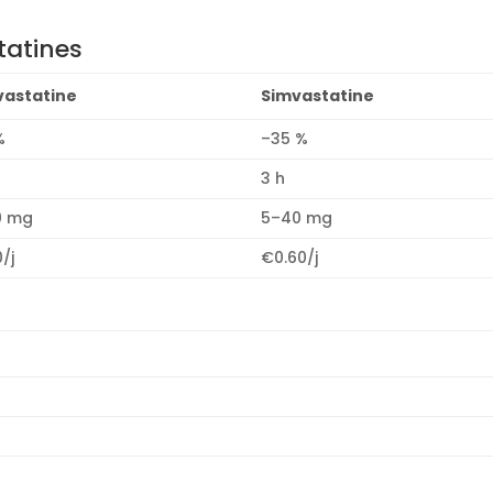
tatines
vastatine
Simvastatine
%
–35 %
3 h
0 mg
5–40 mg
/j
€0.60/j