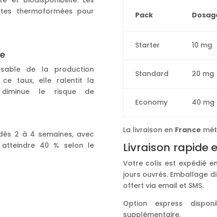
té et biodisponibilité. Les
ttes thermoformées pour
Pack
Dosag
Starter
10 mg
se
nsable de la production
Standard
20 mg
ce taux, elle ralentit la
t diminue le risque de
Economy
40 mg
La livraison en
France
métr
 dès 2 à 4 semaines, avec
Livraison rapide 
 atteindre 40 % selon le
Votre colis est expédié en
jours ouvrés. Emballage di
offert via email et SMS.
Option express dispo
supplémentaire.