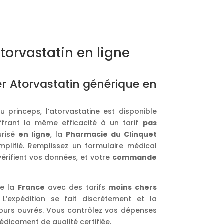
rvastatin en ligne
 Atorvastatin générique en
u princeps, l’atorvastatine est disponible
ffrant la même efficacité à un tarif
pas
risé
en ligne
, la
Pharmacie du Clinquet
plifié. Remplissez un formulaire médical
érifient vos données, et votre
commande
te la
France
avec des tarifs
moins chers
. L’expédition se fait discrètement et la
 jours ouvrés. Vous contrôlez vos dépenses
édicament de qualité certifiée.