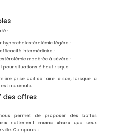
les
té :
ur hypercholestérolémie légère ;
fficacité intermédiaire ;
estérolémie modérée à sévère ;
pour situations à haut risque.
mière prise doit se faire le soir, lorsque la
 est maximale.
f des offres
ous permet de proposer des boîtes
prix
nettement
moins chers
que ceux
ville. Comparez :