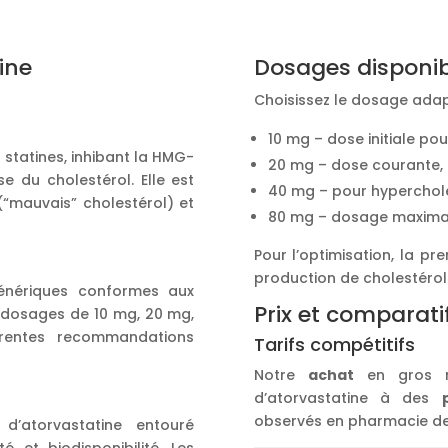
ine
Dosages disponib
Choisissez le dosage adap
10 mg – dose initiale po
s statines, inhibant la HMG-
20 mg – dose courante, e
 du cholestérol. Elle est
40 mg – pour hyperchol
 (“mauvais” cholestérol) et
80 mg – dosage maximal 
Pour l’optimisation, la pre
production de cholestérol
génériques conformes aux
Prix et comparati
 dosages de 10 mg, 20 mg,
rentes recommandations
Tarifs compétitifs
Notre
achat
en gros n
d’atorvastatine à des
observés en pharmacie de 
’atorvastatine entouré