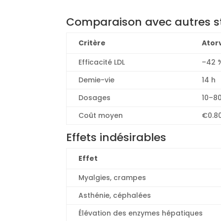
Comparaison avec autres s
Critère
Ator
Efficacité LDL
–42 
Demie-vie
14 h
Dosages
10–8
Coût moyen
€0.80
Effets indésirables
Effet
Myalgies, crampes
Asthénie, céphalées
Élévation des enzymes hépatiques