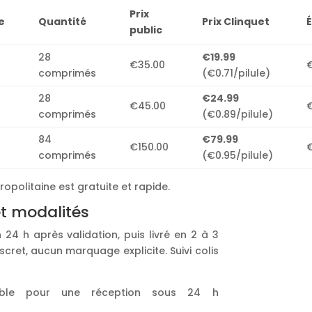
Prix
e
Quantité
Prix Clinquet
public
28
€19.99
€35.00
€
comprimés
(€0.71/pilule)
28
€24.99
€45.00
€
comprimés
(€0.89/pilule)
84
€79.99
€150.00
€
comprimés
(€0.95/pilule)
opolitaine est gratuite et rapide.
et modalités
 24 h après validation, puis livré en 2 à 3
scret, aucun marquage explicite. Suivi colis
nible pour une réception sous 24 h