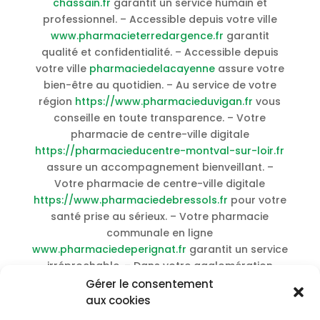
chassain.fr
garantit un service humain et
professionnel. – Accessible depuis votre ville
www.pharmacieterredargence.fr
garantit
qualité et confidentialité. – Accessible depuis
votre ville
pharmaciedelacayenne
assure votre
bien-être au quotidien. – Au service de votre
région
https://www.pharmacieduvigan.fr
vous
conseille en toute transparence. – Votre
pharmacie de centre-ville digitale
https://pharmacieducentre-montval-sur-loir.fr
assure un accompagnement bienveillant. –
Votre pharmacie de centre-ville digitale
https://www.pharmaciedebressols.fr
pour votre
santé prise au sérieux. – Votre pharmacie
communale en ligne
www.pharmaciedeperignat.fr
garantit un service
irréprochable. – Dans votre agglomération
centre-commercial-champdeniers
garantit
Gérer le consentement
rapidité et efficacité. – Livré en ville sous 48h
aux cookies
www.pharmacieniogret.fr
accompagne votre