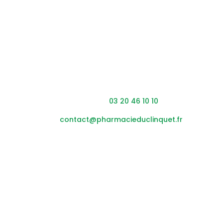
Coordonnées
Adresse : 453 rue du Clinquet,
59200 Tourcoing
Téléphone :
03 20 46 10 10
Mail :
contact@pharmacieduclinquet.fr
Horaires
Lundi – vendredi :
08h45
– 12h30 / 14h00 – 19h30
Samedi :
0
8h45
– 12h30 / 14h00 – 17h30