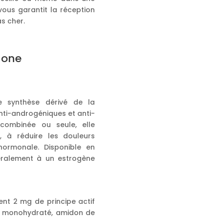
 vous garantit la réception
s cher.
none
e synthèse dérivé de la
nti-androgéniques et anti-
combinée ou seule, elle
, à réduire les douleurs
hormonale. Disponible en
éralement à un estrogène
nt 2 mg de principe actif
se monohydraté, amidon de