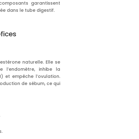
composants garantissent
lée dans le tube digestif.
fices
stérone naturelle. Elle se
e l’endomètre, inhibe la
) et empêche l’ovulation.
roduction de sébum, ce qui
.
s.