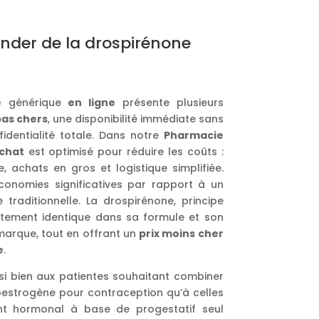
der de la drospirénone
e
générique
en ligne
présente plusieurs
pas chers
, une disponibilité immédiate sans
identialité totale. Dans notre
Pharmacie
chat
est optimisé pour réduire les coûts :
 achats en gros et logistique simplifiée.
économies significatives par rapport à un
 traditionnelle. La drospirénone, principe
rictement identique dans sa formule et son
 marque, tout en offrant un
prix moins cher
e
.
si bien aux patientes souhaitant combiner
oestrogène pour contraception qu’à celles
nt hormonal à base de progestatif seul