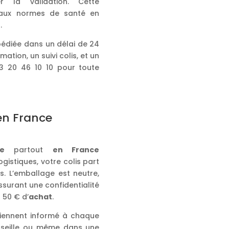
r la validation. Cette
é aux normes de santé en
.
édiée dans un délai de 24
ation, un suivi colis, et un
03 20 46 10 10 pour toute
 en France
de
partout
en France
gistiques, votre colis part
s. L’emballage est neutre,
ssurant une confidentialité
 50 € d’
achat
.
 tiennent informé à chaque
arseille ou même dans une