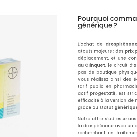
Pourquoi comman
générique ?
L’achat de
drospirénon
atouts majeurs : des
prix 
déplacement, et une conf
du Clinquet
, le circuit d’
a
pas de boutique physique,
Vous réalisez ainsi des 
tarif public en pharmacie
actif progestatif, est st
efficacité à la version de
grâce au statut
génériqu
Notre offre s’adresse aus
la drospirénone avec un 
recherchant un traiteme