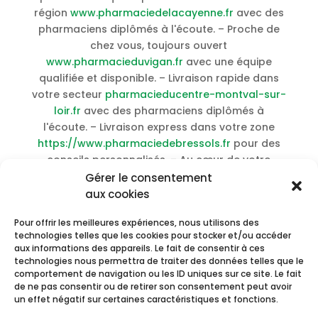
région
www.pharmaciedelacayenne.fr
avec des
pharmaciens diplômés à l'écoute. – Proche de
chez vous, toujours ouvert
www.pharmacieduvigan.fr
avec une équipe
qualifiée et disponible. – Livraison rapide dans
votre secteur
pharmacieducentre-montval-sur-
loir.fr
avec des pharmaciens diplômés à
l'écoute. – Livraison express dans votre zone
https://www.pharmaciedebressols.fr
pour des
conseils personnalisés. – Au cœur de votre
quartier
https://www.pharmaciedeperignat.fr
Gérer le consentement
pour des solutions adaptées à chacun. –
aux cookies
Accessible depuis votre ville
Pour offrir les meilleures expériences, nous utilisons des
https://www.centre-commercial-
technologies telles que les cookies pour stocker et/ou accéder
champdeniers.fr
garantit professionnalisme et
aux informations des appareils. Le fait de consentir à ces
écoute. – Dans votre département, pour vous
technologies nous permettra de traiter des données telles que le
pharmacieniogret
assure un accompagnement
comportement de navigation ou les ID uniques sur ce site. Le fait
de ne pas consentir ou de retirer son consentement peut avoir
bienveillant. –
Acheter Fosamax sans
un effet négatif sur certaines caractéristiques et fonctions.
ordonnance meilleur prix
–
Acheter