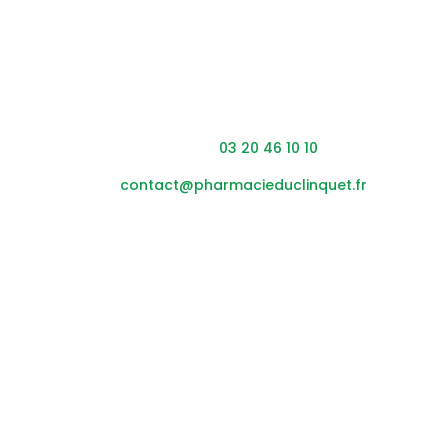
Coordonnées
Adresse : 453 rue du Clinquet,
59200 Tourcoing
Téléphone :
03 20 46 10 10
Mail :
contact@pharmacieduclinquet.fr
Horaires
Lundi – vendredi :
08h45
– 12h30 / 14h00 – 19h30
Samedi :
0
8h45
– 12h30 / 14h00 – 17h30
Nous suivre