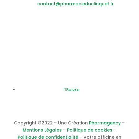
Mail :
contact@pharmacieduclinquet.fr
Horaires
Lundi – vendredi :
08h45
– 12h30 / 14h00 – 19h30
Samedi :
0
8h45
– 12h30 / 14h00 – 17h30
Nous suivre
Suivre
Copyright ©2022 – Une Création
Pharmagency
–
Mentions Légales
–
Politique de cookies
–
Politique de confidentialité
– Votre officine en