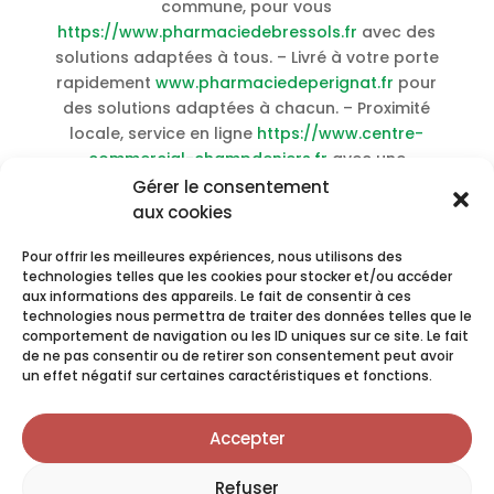
commune, pour vous
https://www.pharmaciedebressols.fr
avec des
solutions adaptées à tous. – Livré à votre porte
rapidement
www.pharmaciedeperignat.fr
pour
des solutions adaptées à chacun. – Proximité
locale, service en ligne
https://www.centre-
commercial-champdeniers.fr
avec une
approche personnalisée de la santé. – Au cœur
Gérer le consentement
de votre territoire
aux cookies
https://www.pharmacieniogret.fr
garantit un
Pour offrir les meilleures expériences, nous utilisons des
service humain et professionnel. –
Achat Plan B
technologies telles que les cookies pour stocker et/ou accéder
livraison rapide pas cher
–
Achat
aux informations des appareils. Le fait de consentir à ces
Cyclopentolate pas cher sans ordonnance
–
technologies nous permettra de traiter des données telles que le
Achat Thorazine meilleur prix sans ordonnance
comportement de navigation ou les ID uniques sur ce site. Le fait
de ne pas consentir ou de retirer son consentement peut avoir
–
Achat Avelox livraison rapide pas cher
–
un effet négatif sur certaines caractéristiques et fonctions.
Acheter Ketorolac pas cher livraison rapide
–
Achat Lady Era pas cher sans ordonnance
–
Accepter
Acheter Nootropil meilleur prix livraison rapide
–
Acheter Rifampin pas cher sans ordonnance
–
Refuser
Acheter Imiquimod meilleur prix en ligne
–