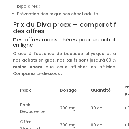
bipolaires ;
Prévention des migraines chez l’adulte.
Prix du Divalproex – comparatif
des offres
Des offres moins chères pour un achat
en ligne
Grâce à l’absence de boutique physique et à
nos achats en gros, nos tarifs sont jusqu’à 60 %
moins chers
que ceux affichés en officine.
Comparez ci-dessous :
Pr
Pack
Dosage
Quantité
pu
Pack
200 mg
30 cp
€
Découverte
Offre
300 mg
60 cp
€1
Standard