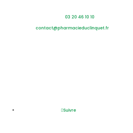
Adresse : 453 rue du Clinquet,
59200 Tourcoing
Téléphone :
03 20 46 10 10
Mail :
contact@pharmacieduclinquet.fr
Horaires
Lundi – vendredi :
08h45
– 12h30 / 14h00 – 19h30
Samedi :
0
8h45
– 12h30 / 14h00 – 17h30
Nous suivre
Suivre