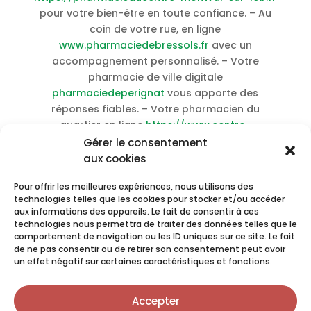
pour votre bien-être en toute confiance. – Au
coin de votre rue, en ligne
www.pharmaciedebressols.fr
avec un
accompagnement personnalisé. – Votre
pharmacie de ville digitale
pharmaciedeperignat
vous apporte des
réponses fiables. – Votre pharmacien du
quartier en ligne
https://www.centre-
commercial-champdeniers.fr
vous
Gérer le consentement
accompagne en toute confidentialité. – Dans
aux cookies
votre agglomération
www.pharmacieniogret.fr
Pour offrir les meilleures expériences, nous utilisons des
pour des réponses adaptées à vos questions. –
technologies telles que les cookies pour stocker et/ou accéder
Achat Vigora pas cher en ligne
–
Acheter Arjuna
aux informations des appareils. Le fait de consentir à ces
meilleur prix livraison rapide
–
Acheter
technologies nous permettra de traiter des données telles que le
Bicalutamide sans ordonnance pas cher
–
comportement de navigation ou les ID uniques sur ce site. Le fait
de ne pas consentir ou de retirer son consentement peut avoir
Acheter Clozapine livraison rapide sans
un effet négatif sur certaines caractéristiques et fonctions.
ordonnance
–
Achat Capecitabine livraison
rapide en ligne
–
Achat Candesartan livraison
Accepter
rapide meilleur prix
–
Acheter Elmiron en ligne