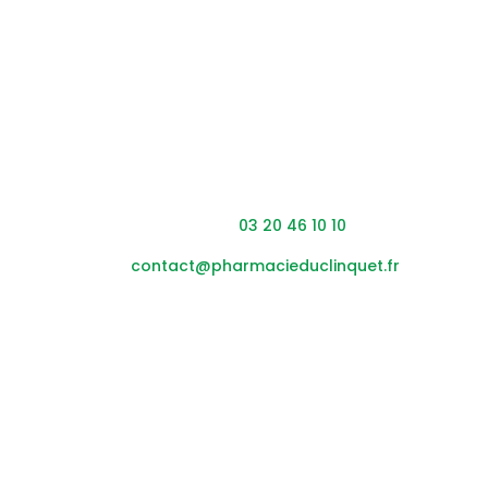
Coordonnées
Adresse : 453 rue du Clinquet,
59200 Tourcoing
Téléphone :
03 20 46 10 10
Mail :
contact@pharmacieduclinquet.fr
Horaires
Lundi – vendredi :
08h45
– 12h30 / 14h00 – 19h30
Samedi :
0
8h45
– 12h30 / 14h00 – 17h30