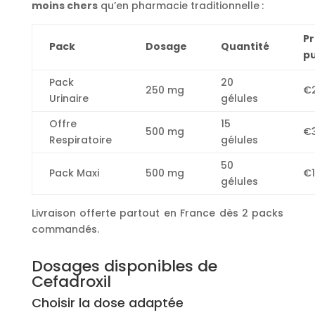
moins chers
qu’en pharmacie traditionnelle :
Pr
Pack
Dosage
Quantité
pu
Pack
20
250 mg
€2
Urinaire
gélules
Offre
15
500 mg
€3
Respiratoire
gélules
50
Pack Maxi
500 mg
€1
gélules
Livraison offerte partout en France dès 2 packs
commandés.
Dosages disponibles de
Cefadroxil
Choisir la dose adaptée